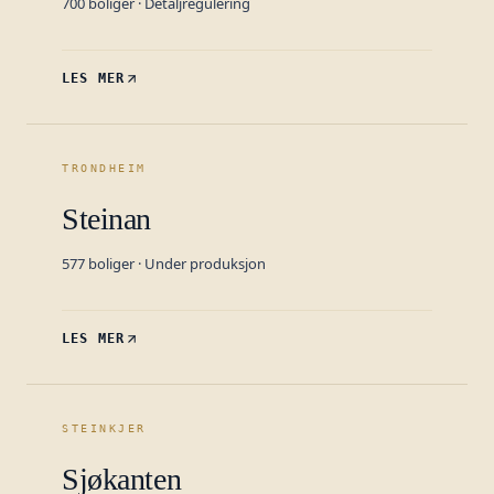
700
boliger ·
Detaljregulering
LES MER
TRONDHEIM
Steinan
577
boliger ·
Under produksjon
LES MER
STEINKJER
Sjøkanten