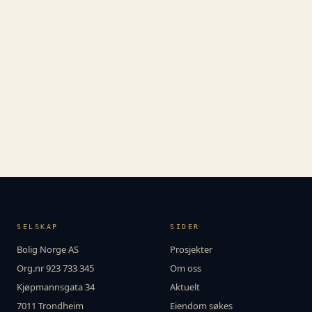
SELSKAP
SIDER
Bolig Norge AS
Prosjekter
Org.nr 923 733 345
Om oss
Kjøpmannsgata 34
Aktuelt
7011 Trondheim
Eiendom søkes